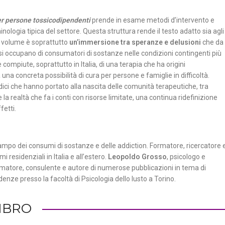
r persone tossicodipendenti
prende in esame metodi d’intervento e
ologia tipica del settore. Questa struttura rende il testo adatto sia agli
Il volume è soprattutto
un’immersione tra speranze e delusioni
che da
 occupano di consumatori di sostanze nelle condizioni contingenti più
compiute, soprattutto in Italia, di una terapia che ha origini
a concreta possibilità di cura per persone e famiglie in difficoltà.
dici che hanno portato alla nascita delle comunità terapeutiche, tra
 e la realtà che fa i conti con risorse limitate, una continua ridefinizione
fetti.
campo dei consumi di sostanze e delle addiction. Formatore, ricercatore 
residenziali in Italia e all’estero.
Leopoldo Grosso
, psicologo e
rmatore, consulente e autore di numerose pubblicazioni in tema di
ze presso la facoltà di Psicologia dello Iusto a Torino.
LIBRO