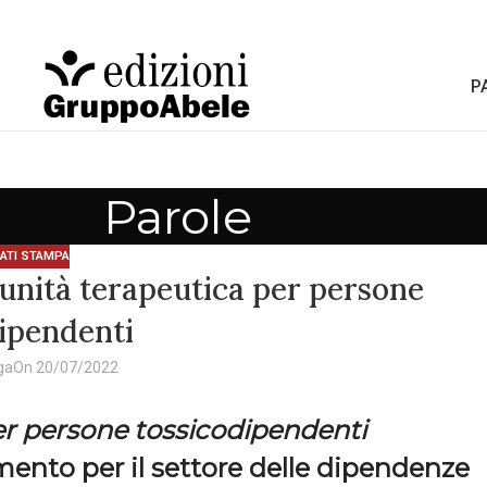
P
Parole
ATI STAMPA
nità terapeutica per persone
ipendenti
ga
On 20/07/2022
er persone tossicodipendenti
imento per il settore delle dipendenze