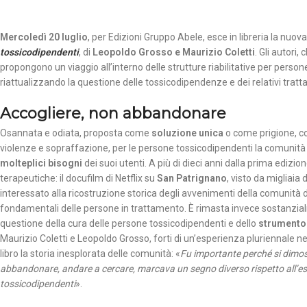
Mercoledì 20 luglio
, per Edizioni Gruppo Abele, esce in libreria la nuov
tossicodipendenti
, di
Leopoldo Grosso e Maurizio Coletti
. Gli autori
propongono un viaggio all’interno delle strutture riabilitative per perso
riattualizzando la questione delle tossicodipendenze e dei relativi tratt
Accogliere, non abbandonare
Osannata e odiata, proposta come
soluzione unica
o come prigione, c
violenze e sopraffazione, per le persone tossicodipendenti la comunità
molteplici bisogni
dei suoi utenti. A più di dieci anni dalla prima edizio
terapeutiche: il docufilm di Netflix su
San Patrignano
, visto da migliaia
interessato alla ricostruzione storica degli avvenimenti della comunità d
fondamentali delle persone in trattamento. È rimasta invece sostanzialme
questione della cura delle persone tossicodipendenti e dello
strument
Maurizio Coletti e Leopoldo Grosso, forti di un’esperienza pluriennale n
libro la storia inesplorata delle comunità: «
Fu importante perché si dimost
abbandonare, andare a cercare, marcava un segno diverso rispetto all’es
tossicodipendenti
».