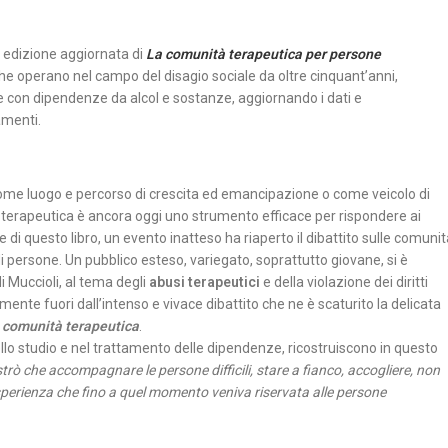
a edizione aggiornata di
La comunità terapeutica per persone
, che operano nel campo del disagio sociale da oltre cinquant’anni,
ne con dipendenze da alcol e sostanze, aggiornando i dati e
amenti.
ome luogo e percorso di crescita ed emancipazione o come veicolo di
 terapeutica è ancora oggi uno strumento efficace per rispondere ai
ne di questo libro, un evento inatteso ha riaperto il dibattito sulle comuni
 di persone. Un pubblico esteso, variegato, soprattutto giovane, si è
i Muccioli, al tema degli
abusi terapeutici
e della violazione dei diritti
nte fuori dall’intenso e vivace dibattito che ne è scaturito la delicata
o
comunità terapeutica
.
ello studio e nel trattamento delle dipendenze, ricostruiscono in questo
rò che accompagnare le persone difficili, stare a fianco, accogliere, non
perienza che fino a quel momento veniva riservata alle persone