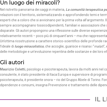
Un luogo dei miracoli?
Nel ristretto panorama dei saggi in materia,
La comunità terapeutica pe
relazioni con il territorio, sistematizzando e approfondendo temi e termin
esperti che a coloro che si avvicinano per la prima volta all’argomento. 
sempre accompagnano tossicodipendenti, familiari e associazioni che si
disparate. Gli autori propongono una riflessione sulle diverse esperienze 
relativamente recenti – poco più di cinquant’anni – ma che rappresenta un
Un’ottima ricostruzione a carattere storico-scientifico delle profonde ra
l’ideale di
luogo miracolistico
, che accoglie, guarisce e risana i “
malati
”,
delle metodologie e un’evoluzione repentina delle sostanze e dei loro ef
Gli autori
Maurizio Coletti
, psicologo e psicoterapeuta, lavora da molti anni nel 
consulente, è stato presidente di Itaca Europa e supervisore di programmi 
psicoterapeuta, è presidente onora – rio del Gruppo Abele di Torino. Fo
dipendenze e consumi, insegna Prevenzione e trattamento delle dipenden
IL 