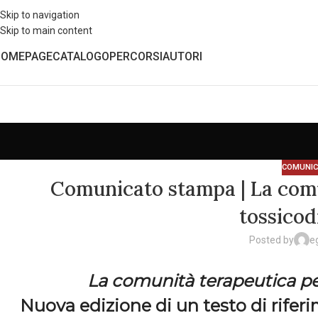
Skip to navigation
Skip to main content
HOMEPAGE
CATALOGO
PERCORSI
AUTORI
COMUNIC
Comunicato stampa | La comu
tossicod
Posted by
e
La comunità terapeutica p
Nuova edizione di un testo di rifer