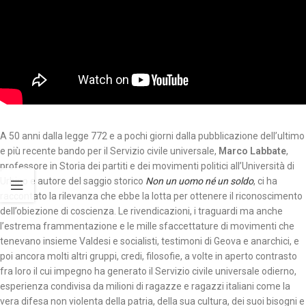
A 50 anni dalla legge 772 e a pochi giorni dalla pubblicazione dell’ultimo
e più recente bando per il Servizio civile universale,
Marco Labbate
,
professore in Storia dei partiti e dei movimenti politici all’Università di
Urbino e autore del saggio storico
Non un uomo né un soldo
, ci ha
raccontato la rilevanza che ebbe la lotta per ottenere il riconoscimento
dell’obiezione di coscienza. Le rivendicazioni, i traguardi ma anche
l’estrema frammentazione e le mille sfaccettature di movimenti che
tenevano insieme Valdesi e socialisti, testimoni di Geova e anarchici, e
poi ancora molti altri gruppi, credi, filosofie, a volte in aperto contrasto
fra loro il cui impegno ha generato il Servizio civile universale odierno,
esperienza condivisa da milioni di ragazze e ragazzi italiani come la
vera difesa non violenta della patria, della sua cultura, dei suoi bisogni e