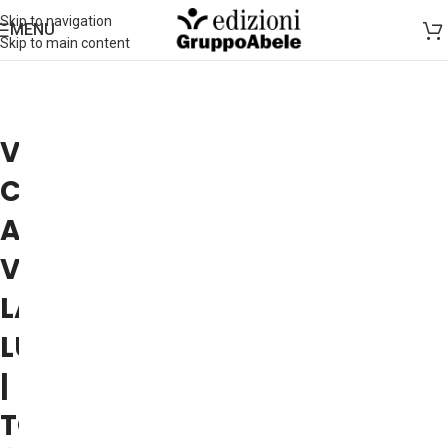
Skip to navigation
MENU
Skip to main content
VALERIO
CALZOLAIO
A
VOLERE
LA
LUNA
|
TORINO