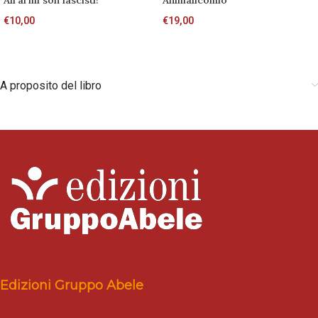
All’armi son fascisti!
Animalicomio
€
10,00
€
19,00
A proposito del libro
Edizioni Gruppo Abele