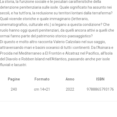
La storia, la funzione sociale e le peculiari caratteristiche della
detenzione penitenziaria sulle isole. Quale significato ha assunto nei
secoli, e ha tutt’ora, la reclusione su territori lontani dalla terraferma?
Quali vicende storiche e quale immaginario (letterario,
cinematografico, culturale etc.) si legano a questa condizione? Che
ruolo hanno oggi questi penitenziari, da quelli ancora attivi a quelli che
ormai fanno parte del patrimonio storico-paesaggistico?
Di questo e molto altro racconta Valerio Calzolaio nel suo saggio,
attraversando mari e bacini oceanici di tutti i continenti. Da l’Asinara e
Procida nel Mediterraneo a El Frontón e Alcatraz nel Pacifico, all’Isola
del Diavolo e Robben Island nell’Atlantico, passando anche per isole
fluviali e lacustri.
Pagine
Formato
Anno
ISBN
240
cm 14×21
2022
9788865793176