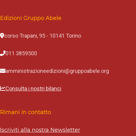
l
v
e
Edizioni Gruppo Abele
r
a
,
A
corso Trapani, 95 - 10141 Torino
l
b
e
011 3859500
r
t
o
amministrazioneedizioni@gruppoabele.org
R
o
s
Consulta i nostri bilanci
s
e
t
t
i
Rimani in contatto
s
a
r
Iscriviti alla nostra Newsletter
à