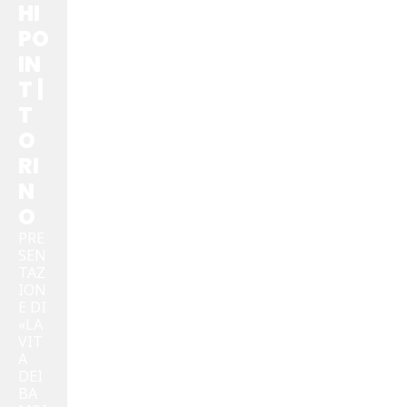
HI
PO
IN
T |
T
O
RI
N
O
PRE
SEN
TAZ
ION
E DI
«LA
VIT
A
DEI
BA