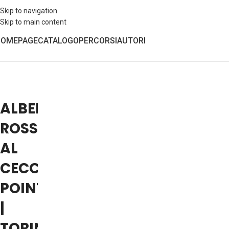
Skip to navigation
Skip to main content
HOMEPAGE
CATALOGO
PERCORSI
AUTORI
ALBERTO
ROSSETTI
AL
CECCHI
POINT
|
TORINO