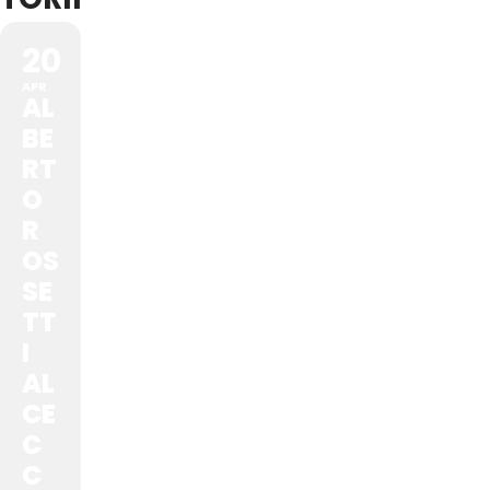
20
APR
AL
BE
RT
O
R
OS
SE
TT
I
AL
CE
C
C