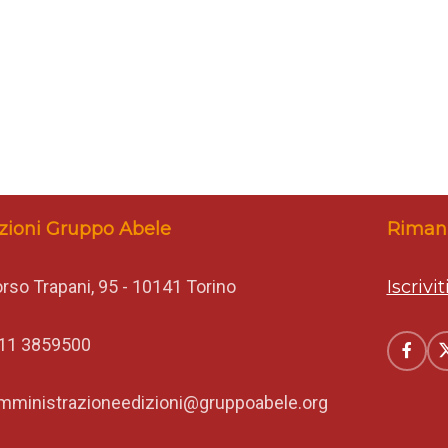
Torino [lqX2tETnU]
i al Cecchi Point | Torino [JTlRDHCCX]
zioni Gruppo Abele
Rimani
rso Trapani, 95 - 10141 Torino
Iscrivi
11 3859500
mministrazioneedizioni@gruppoabele.org