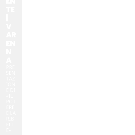
EN
TE
|
V
AR
EN
N
A
PRE
SEN
TAZ
ION
E DI
«IL
POT
ERE
E LA
RIB
ELL
E»