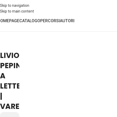
Skip to navigation
Skip to main content
HOMEPAGE
CATALOGO
PERCORSI
AUTORI
LIVIO
PEPINO
A
LETTERALIAMENTE
|
VARENNA