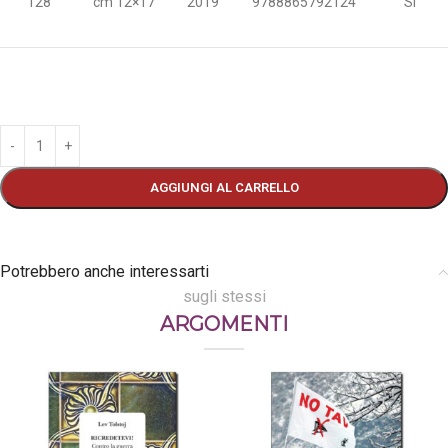
128
cm 12×17
2019
9788865792124
Sì
AGGIUNGI AL CARRELLO
Potrebbero anche interessarti
sugli stessi
ARGOMENTI