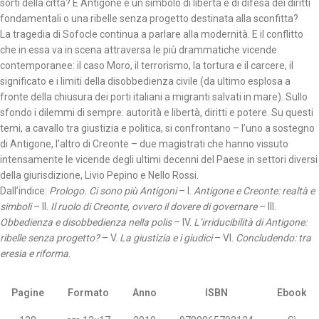
sorti della città? E Antigone è un simbolo di libertà e di difesa dei diritti
fondamentali o una ribelle senza progetto destinata alla sconfitta?
La tragedia di Sofocle continua a parlare alla modernità. E il conflitto
che in essa va in scena attraversa le più drammatiche vicende
contemporanee: il caso Moro, il terrorismo, la tortura e il carcere, il
significato e i limiti della disobbedienza civile (da ultimo esplosa a
fronte della chiusura dei porti italiani a migranti salvati in mare). Sullo
sfondo i dilemmi di sempre: autorità e libertà, diritti e potere. Su questi
temi, a cavallo tra giustizia e politica, si confrontano – l’uno a sostegno
di Antigone, l’altro di Creonte – due magistrati che hanno vissuto
intensamente le vicende degli ultimi decenni del Paese in settori diversi
della giurisdizione, Livio Pepino e Nello Rossi.
Dall’indice:
Prologo. Ci sono più Antigoni
– I.
Antigone e Creonte: realtà e
simboli
– II.
Il ruolo di Creonte, ovvero il dovere di governare
– III.
Obbedienza e disobbedienza nella polis
– IV.
L’irriducibilità di Antigone:
ribelle senza progetto?
– V.
La giustizia e i giudici
– VI.
Concludendo: tra
eresia e riforma
.
Pagine
Formato
Anno
ISBN
Ebook