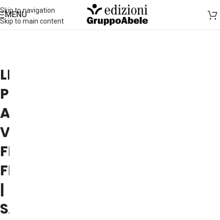
Skip to navigation
MENU
Skip to main content
LIVIO
PEPINO
AL
VALSUSA
FILM
FESTIVAL
|
SANT'AMBROGIO