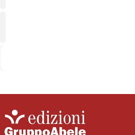
CALENDARIO
GOOGLE
CALENDAR
Get
Address - Marco Labbate al Eirene Fest | R
Destination Address - Marco Labbate 
Directions