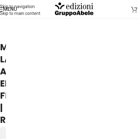
Skip to navigation
MENU
Skip to main content
MARCO
LABBATE
AL
EIRENE
FEST
|
ROMA
27