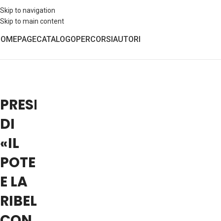
Skip to navigation
Skip to main content
HOMEPAGE
CATALOGO
PERCORSI
AUTORI
PRESENTAZIONE
DI
«IL
POTERE
E LA
RIBELLE»
CON