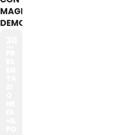
MAGISTRATURA
DEMOCRATICA
30
GEN
PR
ES
EN
TA
ZI
O
NE
DI
«IL
PO