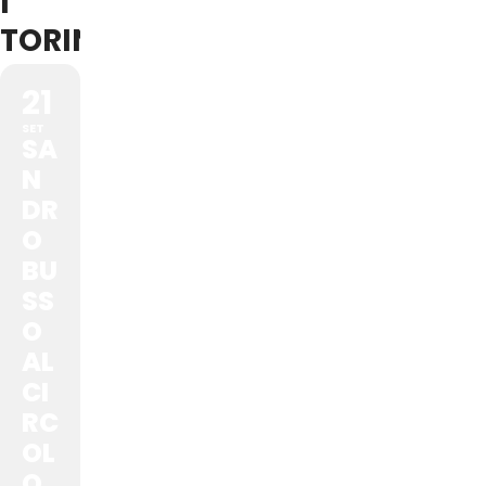
TORINO
21
SET
SA
N
DR
O
BU
SS
O
AL
CI
RC
OL
O