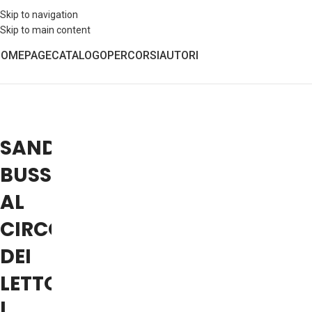
Skip to navigation
Skip to main content
HOMEPAGE
CATALOGO
PERCORSI
AUTORI
SANDRO
BUSSO
AL
CIRCOLO
DEI
LETTORI
|