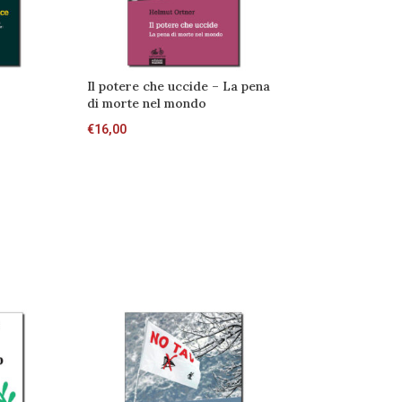
Il potere che uccide – La pena
Linda Bimbi – Un
di morte nel mondo
storie
€
16,00
€
15,00