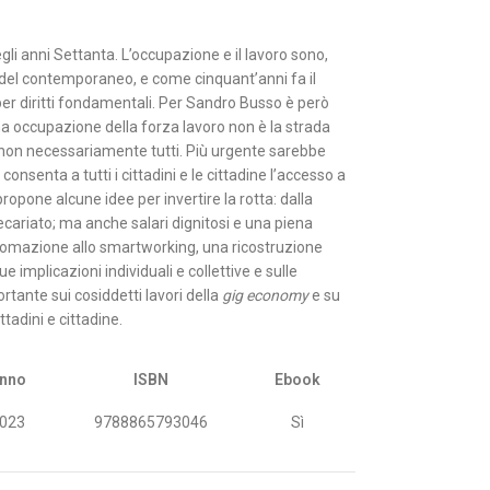
gli anni Settanta. L’occupazione e il lavoro sono,
si del contemporaneo, e come cinquant’anni fa il
 per diritti fondamentali. Per Sandro Busso è però
a occupazione della forza lavoro non è la strada
on necessariamente tutti. Più urgente sarebbe
onsenta a tutti i cittadini e le cittadine l’accesso a
ropone alcune idee per invertire la rotta: dalla
precariato; ma anche salari dignitosi e una piena
utomazione allo smartworking, una ricostruzione
 implicazioni individuali e collettive e sulle
rtante sui cosiddetti lavori della
gig economy
e su
ttadini e cittadine.
nno
ISBN
Ebook
023
9788865793046
Sì