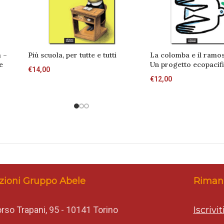
a –
Più scuola, per tutte e tutti
La colomba e il ramos
te
Un progetto ecopacifi
€
14,00
€
12,00
zioni Gruppo Abele
Rimani
rso Trapani, 95 - 10141 Torino
Iscrivi