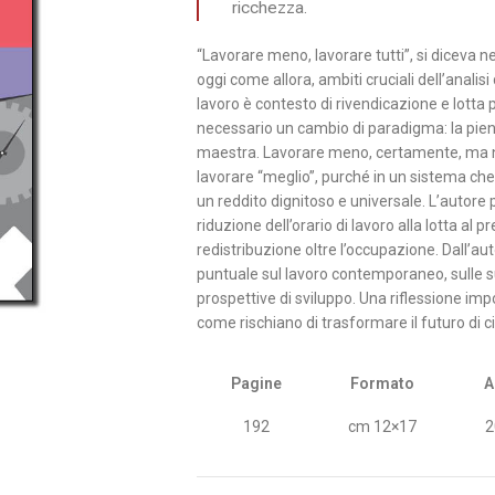
ricchezza.
“Lavorare meno, lavorare tutti”, si diceva ne
oggi come allora, ambiti cruciali dell’anali
lavoro è contesto di rivendicazione e lotta
necessario un cambio di paradigma: la pien
maestra. Lavorare meno, certamente, ma n
lavorare “meglio”, purché in un sistema che c
un reddito dignitoso e universale. L’autore p
riduzione dell’orario di lavoro alla lotta al 
redistribuzione oltre l’occupazione. Dall’a
puntuale sul lavoro contemporaneo, sulle sue
prospettive di sviluppo. Una riflessione impo
come rischiano di trasformare il futuro di ci
Pagine
Formato
A
192
cm 12×17
2