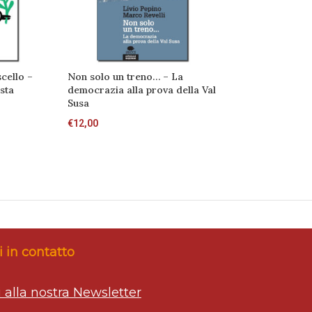
cello –
Non solo un treno… – La
Manuale pratico
sta
democrazia alla prova della Val
Nonviolenza – 
Susa
all’azione conc
€
12,00
€
12,00
 in contatto
ti alla nostra Newsletter