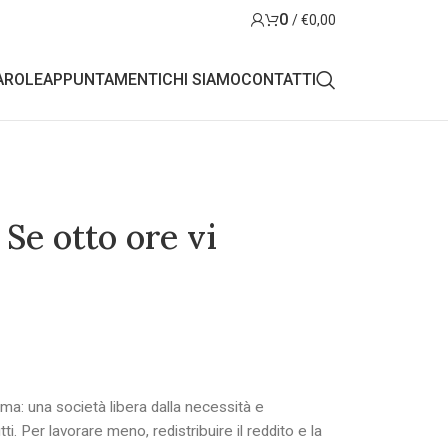
0
/
€
0,00
AROLE
APPUNTAMENTI
CHI SIAMO
CONTATTI
Se otto ore vi
a: una società libera dalla necessità e
utti. Per lavorare meno, redistribuire il reddito e la