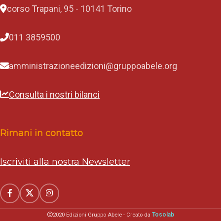
corso Trapani, 95 - 10141 Torino
u
r
a
n
011 3859500
t
e
l
amministrazioneedizioni@gruppoabele.org
a
s
u
Consulta i nostri bilanci
a
f
e
s
Rimani in contatto
t
a
a
n
Iscriviti alla nostra Newsletter
n
u
a
l
e
,
Tosolab
2020 Edizioni Gruppo Abele - Creato da