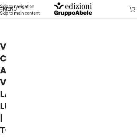
Skip to navigation
MENU
Skip to main content
VALERIO
CALZOLAIO
A
VOLERE
LA
LUNA
|
TORINO