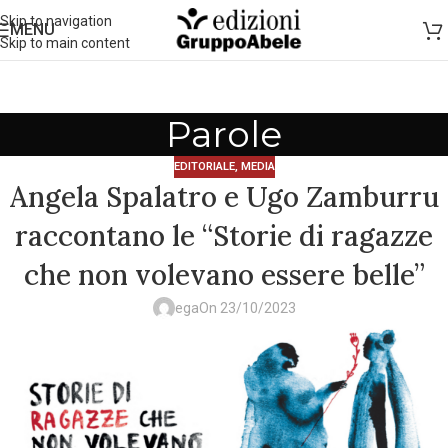
Skip to navigation
MENU
Skip to main content
Parole
EDITORIALE
,
MEDIA
Angela Spalatro e Ugo Zamburru
raccontano le “Storie di ragazze
che non volevano essere belle”
ega
On 23/10/2023