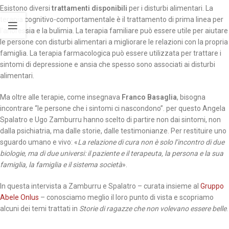
Esistono diversi
trattamenti disponibili
per i disturbi alimentari. La
terapia cognitivo-comportamentale è il trattamento di prima linea per
l’anoressia e la bulimia. La terapia familiare può essere utile per aiutare
le persone con disturbi alimentari a migliorare le relazioni con la propria
famiglia. La terapia farmacologica può essere utilizzata per trattare i
sintomi di depressione e ansia che spesso sono associati ai disturbi
alimentari.
Ma oltre alle terapie, come insegnava
Franco Basaglia
, bisogna
incontrare “le persone che i sintomi ci nascondono”. per questo Angela
Spalatro e Ugo Zamburru hanno scelto di partire non dai sintomi, non
dalla psichiatria, ma dalle storie, dalle testimonianze. Per restituire uno
sguardo umano e vivo: «
La relazione di cura non è solo l’incontro di due
biologie, ma di due universi: il paziente e il terapeuta, la persona e la sua
famiglia, la famiglia e il sistema società
».
In questa intervista a Zamburru e Spalatro – curata insieme al
Gruppo
Abele Onlus
– conosciamo meglio il loro punto di vista e scopriamo
alcuni dei temi trattati in
Storie di ragazze che non volevano essere belle
.