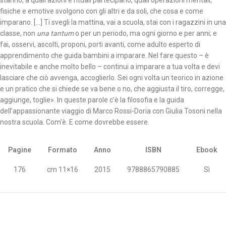
stanno, a quali azioni e rituali partecipano, quali operazioni mentali,
fisiche e emotive svolgono con gli altri e da soli, che cosa e come
imparano. […] Ti svegli la mattina, vai a scuola, stai con i ragazzini in una
classe, non
una tantum
o per un periodo, ma ogni giorno e per anni; e
fai, osservi, ascolti, proponi, porti avanti, come adulto esperto di
apprendimento che guida bambini a imparare. Nel fare questo – è
inevitabile e anche molto bello – continui a imparare a tua volta e devi
lasciare che ciò avvenga, accoglierlo. Sei ogni volta un teorico in azione
e un pratico che si chiede se va bene o no, che aggiusta il tiro, corregge,
aggiunge, toglie». In queste parole c’è la filosofia e la guida
dell’appassionante viaggio di Marco Rossi-Doria con Giulia Tosoni nella
nostra scuola. Com’è. E come dovrebbe essere.
Pagine
Formato
Anno
ISBN
Ebook
176
cm 11×16
2015
9788865790885
Sì