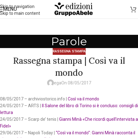
Skip to navigation
MENU
Skip to main content
Parole
RASSEGNA STAMPA
Rassegna stampa | Così va il
mondo
ega
On 08/05/2017
08/05/2017 – archiviostorico.info |
Così va il mondo
24/05/2017 – ARTS |
Il Salone del libro di Torino si è concluso: consigli di
lettura
24/05/2017 – Scarp de’ tenis |
Gianni Minà «Che ricordi quell’intervista a
Fidel»
29/06/2017 – Napoli Today |
“Così va il mondo”: Gianni Minà racconta il