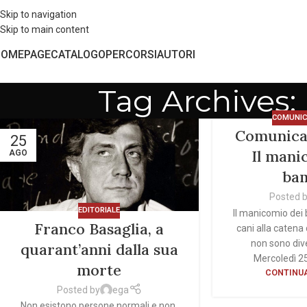
Skip to navigation
Skip to main content
HOMEPAGE
CATALOGO
PERCORSI
AUTORI
Tag Archives
COMUNIC
Comunica
25
Il mani
AGO
ba
Posted 
EDITORIALE
Il manicomio dei
Franco Basaglia, a
cani alla catena
non sono di
quarant’anni dalla sua
Mercoledì 25
morte
CONTINUA
Posted by
ega
Non esistono persone normali e non,