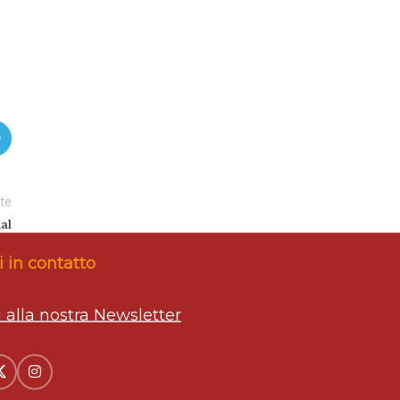
te
al
 in contatto
ti alla nostra Newsletter