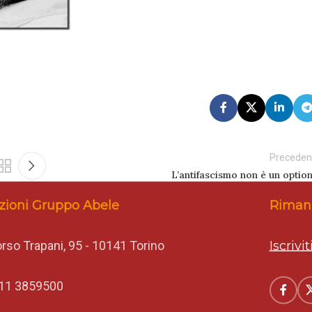
Preceden
L’antifascismo non è un option
zioni Gruppo Abele
Rimani
rso Trapani, 95 - 10141 Torino
Iscrivi
11 3859500