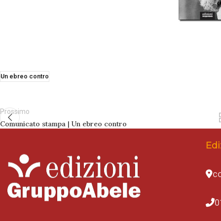
Un ebreo contro
Prossimo
Comunicato stampa | Un ebreo contro
Edi
co
0