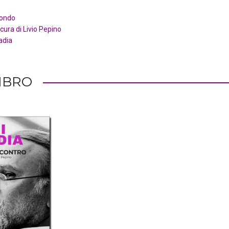
mondo
cura di Livio Pepino
adia
LIBRO