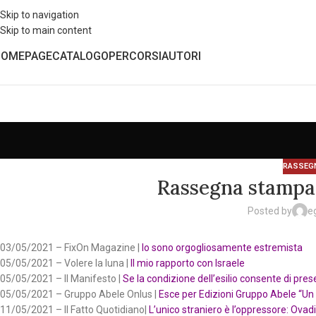
Skip to navigation
Skip to main content
HOMEPAGE
CATALOGO
PERCORSI
AUTORI
RASSEG
Rassegna stampa 
Posted by
e
03/05/2021 – FixOn Magazine |
Io sono orgogliosamente estremista
05/05/2021 – Volere la luna |
Il mio rapporto con Israele
05/05/2021 – Il Manifesto |
Se la condizione dell’esilio consente di pre
05/05/2021 – Gruppo Abele Onlus |
Esce per Edizioni Gruppo Abele “Un
11/05/2021 – Il Fatto Quotidiano|
L’unico straniero è l’oppressore: Ovadi