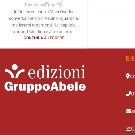
Posted by
ega
In Un ebreo contro Moni Ovadia
conversa con Livio Pepino riguardo a
moltissimi argomenti. Nel capitolo
cinque, Palestina e altre polemi...
CONTINUA A LEGGERE
Edi
co
0
a
C