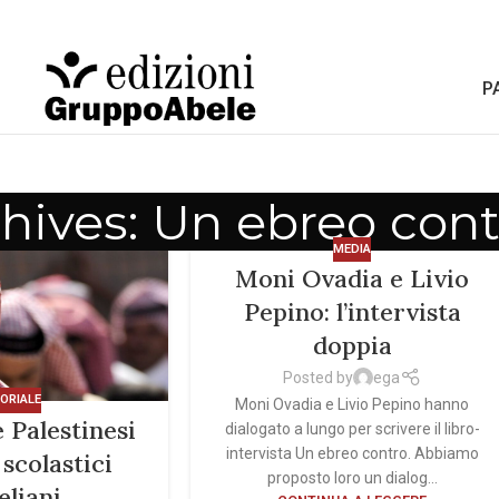
P
hives: Un ebreo cont
MEDIA
Moni Ovadia e Livio
Pepino: l’intervista
doppia
Posted by
ega
TORIALE
Moni Ovadia e Livio Pepino hanno
e Palestinesi
dialogato a lungo per scrivere il libro-
intervista Un ebreo contro. Abbiamo
 scolastici
proposto loro un dialog...
eliani