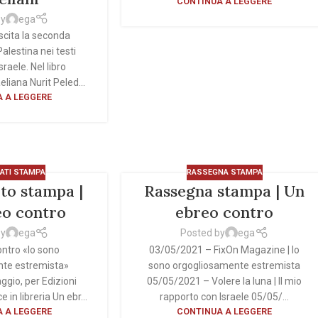
CONTINUA A LEGGERE
by
ega
uscita la seconda
Palestina nei testi
Israele. Nel libro
eliana Nurit Peled...
 A LEGGERE
ATI STAMPA
RASSEGNA STAMPA
to stampa |
Rassegna stampa | Un
eo contro
ebreo contro
by
ega
Posted by
ega
ntro «Io sono
03/05/2021 – FixOn Magazine | Io
nte estremista»
sono orgogliosamente estremista
ggio, per Edizioni
05/05/2021 – Volere la luna | Il mio
 in libreria Un ebr...
rapporto con Israele 05/05/...
 A LEGGERE
CONTINUA A LEGGERE