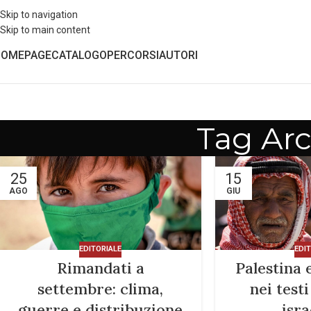
Skip to navigation
Skip to main content
HOMEPAGE
CATALOGO
PERCORSI
AUTORI
Tag Arc
25
15
AGO
GIU
EDITORIALE
EDI
Rimandati a
Palestina 
settembre: clima,
nei testi
guerre e distribuzione
isra