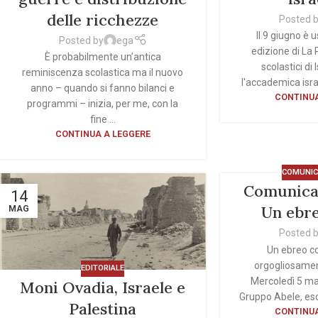
delle ricchezze
Posted 
Il 9 giugno è 
Posted by
ega
edizione di La 
È probabilmente un’antica
scolastici di 
reminiscenza scolastica ma il nuovo
l'accademica isra
anno – quando si fanno bilanci e
CONTINUA
programmi – inizia, per me, con la
fine ...
CONTINUA A LEGGERE
COMUNIC
Comunica
14
Un ebr
MAG
Posted 
Un ebreo co
orgogliosame
EDITORIALE
Mercoledì 5 ma
Moni Ovadia, Israele e
Gruppo Abele, esce
Palestina
CONTINUA