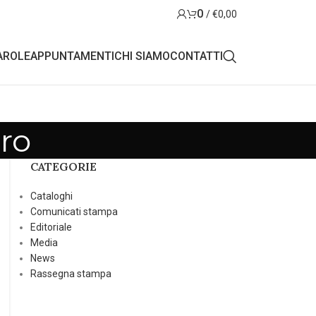
0
/
€
0,00
AROLE
APPUNTAMENTI
CHI SIAMO
CONTATTI
ro
CATEGORIE
Cataloghi
Comunicati stampa
Editoriale
Media
News
Rassegna stampa