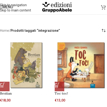
Skip to navigation
MENU
Skip to main content
Home
/
Prodotti taggati “integrazione”
Bestian
Toc toc!
€
18,00
€
13,00