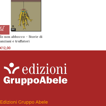
Io non abbocco – Storie di
anziani e truffatori
€
12,00
Edizioni Gruppo Abele