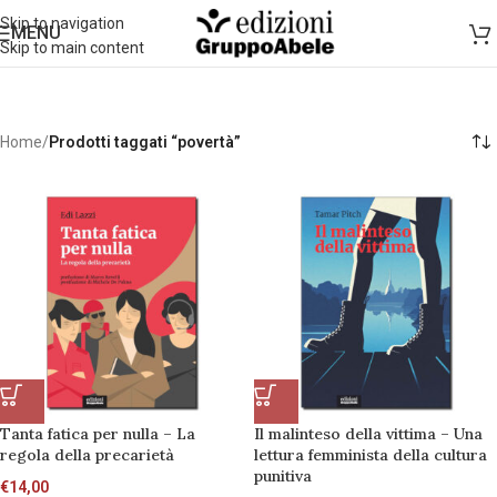
Skip to navigation
MENU
Skip to main content
Home
/
Prodotti taggati “povertà”
Tanta fatica per nulla – La
Il malinteso della vittima – Una
regola della precarietà
lettura femminista della cultura
punitiva
€
14,00