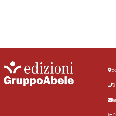
co
0
a
C