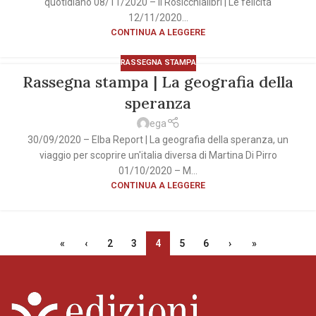
quotidiano 08/11/2020 – Il Rosicchialibri | Le felicità
12/11/2020...
CONTINUA A LEGGERE
RASSEGNA STAMPA
Rassegna stampa | La geografia della
speranza
ega
30/09/2020 – Elba Report | La geografia della speranza, un
viaggio per scoprire un'italia diversa di Martina Di Pirro
01/10/2020 – M...
CONTINUA A LEGGERE
«
‹
2
3
4
5
6
›
»