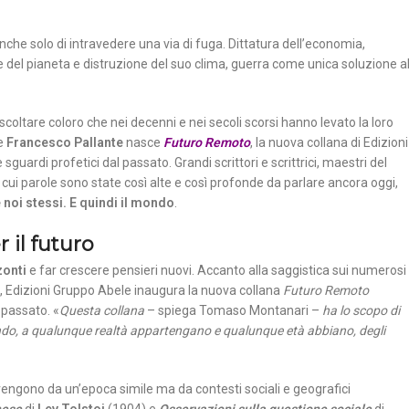
che solo di intravedere una via di fuga. Dittatura dell’economia,
 del pianeta e distruzione del suo clima, guerra come unica soluzione al
scoltare coloro che nei decenni e nei secoli scorsi hanno levato la loro
e
Francesco Pallante
nasce
Futuro Remoto
, la nuova collana di Edizioni
guardi profetici dal passato. Grandi scrittori e scrittrici, maestri del
le cui parole sono state così alte e così profonde da parlare ancora oggi,
 noi stessi. E quindi il mondo
.
 il futuro
zonti
e far crescere pensieri nuovi. Accanto alla saggistica sui numerosi
nei, Edizioni Gruppo Abele inaugura la nuova collana
Futuro Remoto
 passato. «
Questa collana
– spiega Tomaso Montanari –
ha lo scopo di
ndo, a qualunque realtà appartengano e qualunque età abbiano, degli
ngono da un’epoca simile ma da contesti sociali e geografici