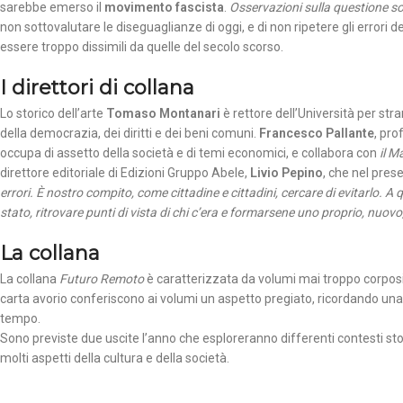
sarebbe emerso il
movimento fascista
.
Osservazioni sulla questione so
non sottovalutare le diseguaglianze di oggi, e di non ripetere gli errori
essere troppo dissimili da quelle del secolo scorso.
I direttori di collana
Lo storico dell’arte
Tomaso Montanari
è rettore dell’Università per str
della democrazia, dei diritti e dei beni comuni.
Francesco Pallante
, pro
occupa di assetto della società e di temi economici, e collabora con
il M
direttore editoriale di Edizioni Gruppo Abele,
Livio Pepino
, che nel pres
errori. È nostro compito, come cittadine e cittadini, cercare di evitarlo. A
stato, ritrovare punti di vista di chi c’era e formarsene uno proprio, nuovo,
La collana
La collana
Futuro Remoto
è caratterizzata da volumi mai troppo corposi 
carta avorio conferiscono ai volumi un aspetto pregiato, ricordando una m
tempo.
Sono previste due uscite l’anno che esploreranno differenti contesti stori
molti aspetti della cultura e della società.