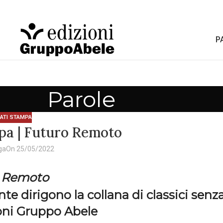
P
Parole
ATI STAMPA
a | Futuro Remoto
ga
On 25/05/2022
 Remoto
e dirigono la collana di classici senz
oni Gruppo Abele