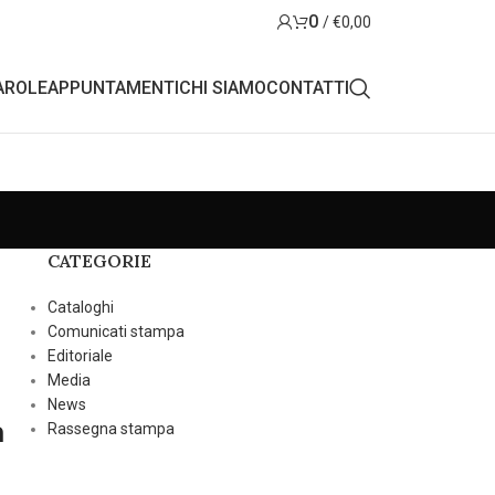
0
/
€
0,00
AROLE
APPUNTAMENTI
CHI SIAMO
CONTATTI
CATEGORIE
Cataloghi
Comunicati stampa
Editoriale
Media
News
a
Rassegna stampa