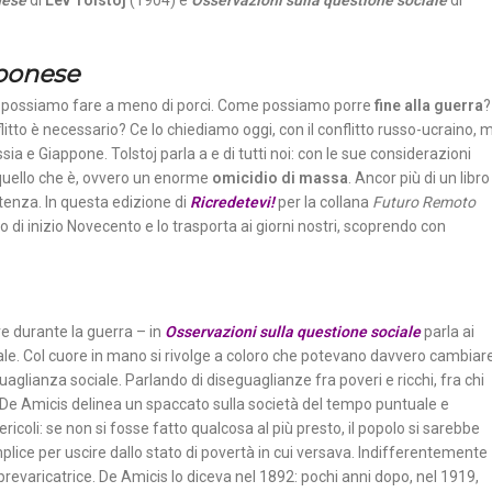
nese
di
Lev Tolstoj
(1904) e
Osservazioni sulla questione sociale
di
pponese
on possiamo fare a meno di porci. Come possiamo porre
fine alla guerra
?
itto è necessario? Ce lo chiediamo oggi, con il conflitto russo-ucraino, 
ia e Giappone. Tolstoj parla a e di tutti noi: con le sue considerazioni
per quello che è, ovvero un enorme
omicidio di massa
. Ancor più di un libro
istenza. In questa edizione di
Ricredetevi!
per la collana
Futuro Remoto
tto di inizio Novecento e lo trasporta ai giorni nostri, scoprendo con
e durante la guerra – in
Osservazioni sulla questione sociale
parla ai
iale. Col cuore in mano si rivolge a coloro che potevano davvero cambiare 
glianza sociale. Parlando di diseguaglianze fra poveri e ricchi, fra chi
, De Ami­cis delinea un spaccato sulla società del tempo puntuale e
ericoli: se non si fosse fatto qualcosa al più presto, il popolo si sarebbe
plice per uscire dallo stato di povertà in cui versava. Indifferentemente
evaricatrice. De Amicis lo diceva nel 1892: pochi anni dopo, nel 1919,