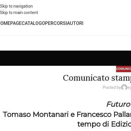
Skip to navigation
Skip to main content
HOMEPAGE
CATALOGO
PERCORSI
AUTORI
COMUNIC
Comunicato stamp
Posted by
e
Futuro
Tomaso Montanari e Francesco Pallant
tempo di Edizi