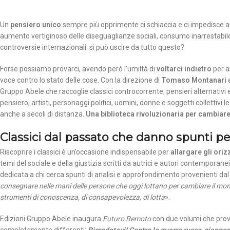
Un
pensiero unico
sempre più opprimente ci schiaccia e ci impedisce an
aumento vertiginoso delle diseguaglianze sociali, consumo inarrestabile
controversie internazionali: si può uscire da tutto questo?
Forse possiamo provarci, avendo però l’umiltà di
voltarci indietro
per a
voce contro lo stato delle cose. Con la direzione di
Tomaso Montanari
Gruppo Abele che raccoglie classici controcorrente, pensieri alternativi e s
pensiero, artisti, personaggi politici, uomini, donne e soggetti collettivi 
anche a secoli di distanza.
Una biblioteca rivoluzionaria per cambiare
Classici dal passato che danno spunti per
Riscoprire i classici è un’occasione indispensabile per
allargare gli oriz
temi del sociale e della giustizia scritti da autrici e autori contempora
dedicata a chi cerca spunti di analisi e approfondimento provenienti dal
consegnare nelle mani delle persone che oggi lottano per cambiare il mo
strumenti di conoscenza, di consapevolezza, di lotta
».
Edizioni Gruppo Abele inaugura
Futuro Remoto
con due volumi che prove