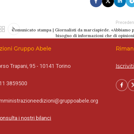
Preceden
Comunicato stampa | Giornalisti da marciapiede. «Abbiamo p
bisogno di informazioni che di opinioni
zioni Gruppo Abele
Rimani
rso Trapani, 95 - 10141 Torino
Iscrivi
11 3859500
mministrazioneedizioni@gruppoabele.org
onsulta i nostri bilanci