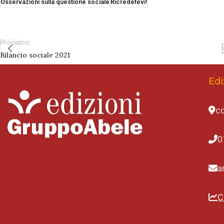
Osservazioni sulla questione sociale
Ricredetevi!
Prossimo
Bilancio sociale 2021
Edi
co
0
a
C