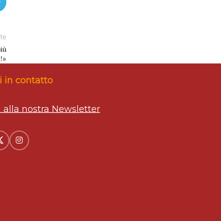
te
iù
!»
 in contatto
ti alla nostra Newsletter