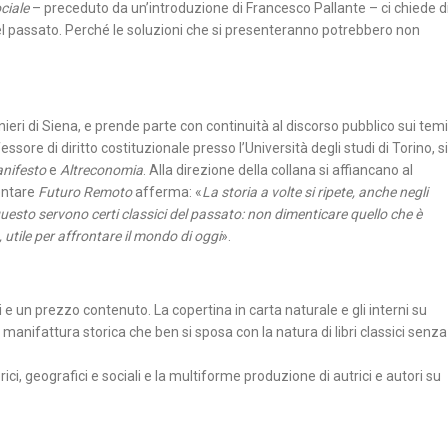
ciale
– preceduto da un’introduzione di Francesco Pallante – ci chiede d
 del passato. Perché le soluzioni che si presenteranno potrebbero non
anieri di Siena, e prende parte con continuità al discorso pubblico sui temi
fessore di diritto costituzionale presso l’Università degli studi di Torino, si
anifesto
e
Altreconomia
. Alla direzione della collana si affiancano al
entare
Futuro Remoto
afferma: «
La storia a volte si ripete, anche negli
 questo servono certi classici del passato: non dimenticare quello che è
 utile per affrontare il mondo di oggi
».
e un prezzo contenuto. La copertina in carta naturale e gli interni su
anifattura storica che ben si sposa con la natura di libri classici senza
ci, geografici e sociali e la multiforme produzione di autrici e autori su