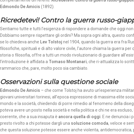
completamente differenti:
Ricredetevi! Contro la guerra russo-giappo
Edmondo De Amicis
(1892).
Ricredetevi! Contro la guerra russo-gia
Sentiamo tutte e tutti l’esigenza di rispondere a domande che oggi n
Dobbiamo sempre rispettare gli ordini? Ma sopra ogni altra, questo confl
se lo chiedeva anche
Lev Tolstoj
nel 1904, quando la guerra era fra Russ
filosofi­che, spirituali e di alto valore civile, l’autore chiama la guerra 
storia o filosofia, offre a tutti un modo rivoluzionario di guardare all’es
l’introduzione è affidata a
Tomaso Montanari
, che ri-attualizza lo scri
rammarico che, pare, molto poco sia cambiato.
Osservazioni sulla questione sociale
Edmondo De Amicis
– che come Tolstoj ha avuto un’esperienza militar
giovani universitari torinesi, all’epoca espressione di massima elite soc
mondo e la società, chiedendo di porre rimedio al fenomeno della disegua
poteva avere un posto nella società e nella politica e chi ne era escluso
coerente, che a sua insaputa è
ancora quella di oggi
. E ne denuncia i p
presto rivolto a chi potesse dargli una
soluzione comoda
, veloce e sem
che questa soluzione potesse essere anche violenta, antidemocratica, pr