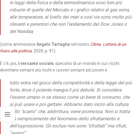
le leggi della fisica e della termodinamica sono ben più
robuste di quelle del Mercato e i grafici relativi al gas serra,
alle temperature, al livello dei mari e così via sono molto più
rilevanti e perentori che non l’andamento del Dow Jones o
del Nasdaq
(come ammonisce
Angelo Tartaglia
nel nostro
Clima. Lettera di un
fisico alla politica
, 2020, p. 91).
E c’è, poi, il
versante sociale
, specchio di un mondo in cui i ricchi
diventano sempre più ricchi e i poveri sempre più poveri e
tutto entra nel gioco della competitività e della legge del più
forte, dove il potente mangia il più debole. Si considera
l’essere umano in se stesso come un bene di consumo, che
si può usare e poi gettare. Abbiamo dato inizio alla cultura
dello “scarto” che, addirittura, viene promossa. Non si tratta
più semplicemente del fenomeno dello sfruttamento e
dell’oppressione. Gli esclusi non sono “sfruttati” ma rifiuti,
“avanzi”