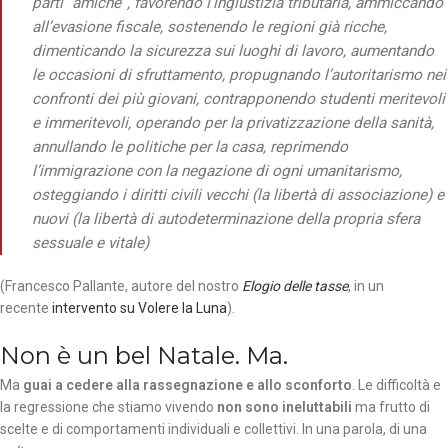
parti “amiche”, favorendo l’ingiustizia tributaria, ammiccando
all’evasione fiscale, sostenendo le regioni già ricche,
dimenticando la sicurezza sui luoghi di lavoro, aumentando
le occasioni di sfruttamento, propugnando l’autoritarismo nei
confronti dei più giovani, contrapponendo studenti meritevoli
e immeritevoli, operando per la privatizzazione della sanità,
annullando le politiche per la casa, reprimendo
l’immigrazione con la negazione di ogni umanitarismo,
osteggiando i diritti civili vecchi (la libertà di associazione) e
nuovi (la libertà di autodeterminazione della propria sfera
sessuale e vitale)
(Francesco Pallante, autore del nostro
Elogio delle tasse
, in un
recente
intervento su Volere la Luna
).
Non è un bel Natale. Ma.
Ma
guai a cedere alla rassegnazione e allo sconforto
. Le difficoltà e
la regressione che stiamo vivendo
non sono ineluttabili
ma frutto di
scelte e di comportamenti individuali e collettivi. In una parola, di una