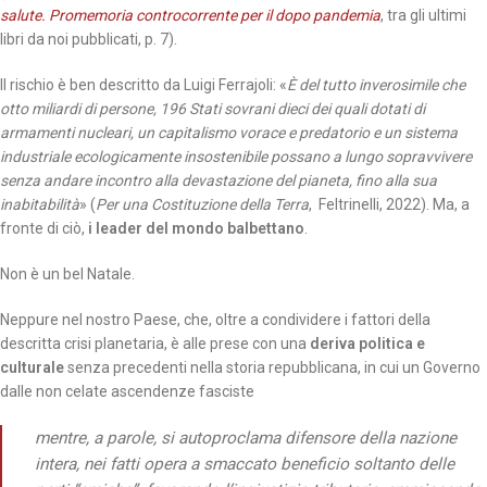
salute. Promemoria controcorrente per il dopo pandemia
, tra gli ultimi
libri da noi pubblicati, p. 7).
Il rischio è ben descritto da Luigi Ferrajoli: «
È del tutto inverosimile che
otto miliardi di persone, 196 Stati sovrani dieci dei quali dotati di
armamenti nucleari, un capitalismo vorace e predatorio e un sistema
industriale ecologicamente insostenibile possano a lungo sopravvivere
senza andare incontro alla devastazione del pianeta, fino alla sua
inabitabilità
» (
Per una Costituzione della Terra
, Feltrinelli, 2022). Ma, a
fronte di ciò,
i leader del mondo balbettano
.
Non è un bel Natale.
Neppure nel nostro Paese, che, oltre a condividere i fattori della
descritta crisi planetaria, è alle prese con una
deriva politica e
culturale
senza precedenti nella storia repubblicana, in cui un Governo
dalle non celate ascendenze fasciste
mentre, a parole, si autoproclama difensore della nazione
intera, nei fatti opera a smaccato beneficio soltanto delle