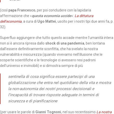
(così
papa Francesco
, per poi concludere con la lapidaria
affermazione che «
questa economia uccide
»:
La dittatura
dell’economia
, a cura di
Ugo Mattei
, uscito per i nostri tipi due anni fa, p.
32).
Superfluo aggiungere che tutto questo accade mentre l’umanità intera
non si è ancora ripresa dallo
shock di una pandemia
, ben lontana
dall’essere definitivamente sconfitta, che ha svelato la nostra
vulnerabilità e insicurezza (quando vivevamo nell’illusione che le
scoperte scientifiche e le tecnologie ci avessero resi padroni
dell’universo e invincibili) e si dimostra sempre di più
sentinella di cosa significa essere partecipi di una
globalizzazione che entra nel quotidiano della vita e mostra
la non-autonomia dei nostri processi decisionali e
l’incapacità di trovare risposte adeguate in termini di
sicurezza e di pianificazione
(per usare le parole di
Gianni Tognoni
, nel suo recentissimo
La nostra