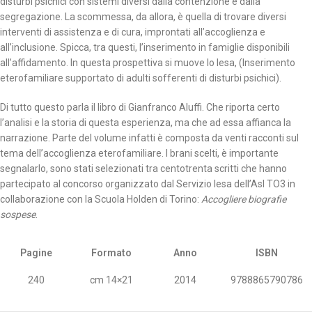
disturbi psichici con sistemi diversi dalla contenzione e dalla
segregazione. La scommessa, da allora, è quella di trovare diversi
interventi di assistenza e di cura, improntati all’accoglienza e
all’inclusione. Spicca, tra questi, l’inserimento in famiglie disponibili
all’affidamento. In questa prospettiva si muove lo Iesa, (Inserimento
eterofamiliare supportato di adulti sofferenti di disturbi psichici).
Di tutto questo parla il libro di Gianfranco Aluffi. Che riporta certo
l’analisi e la storia di questa esperienza, ma che ad essa affianca la
narrazione. Parte del volume infatti è composta da venti racconti sul
tema dell’accoglienza eterofamiliare. I brani scelti, è importante
segnalarlo, sono stati selezionati tra centotrenta scritti che hanno
partecipato al concorso organizzato dal Servizio Iesa dell’Asl TO3 in
collaborazione con la Scuola Holden di Torino:
Accogliere biografie
sospese
.
Pagine
Formato
Anno
ISBN
240
cm 14×21
2014
9788865790786