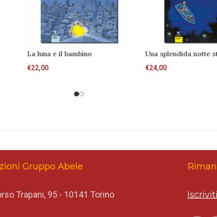
La luna e il bambino
Una splendida notte st
€
22,00
€
24,00
zioni Gruppo Abele
Rimani
rso Trapani, 95 - 10141 Torino
Iscrivi