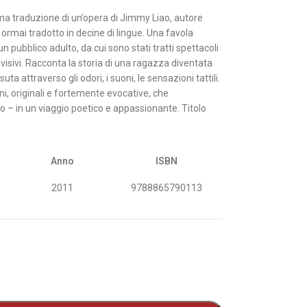
ima traduzione di un’opera di Jimmy Liao, autore
ormai tradotto in decine di lingue. Una favola
n pubblico adulto, da cui sono stati tratti spettacoli
evisivi. Racconta la storia di una ragazza diventata
a attraverso gli odori, i suoni, le sensazioni tattili.
i, originali e fortemente evocative, che
 – in un viaggio poetico e appassionante. Titolo
Anno
ISBN
2011
9788865790113