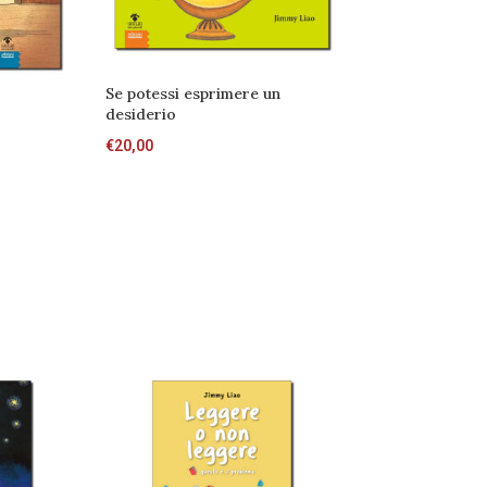
Se potessi esprimere un
Amico buio
desiderio
€
13,00
€
20,00