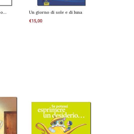
ero…
Un giorno di sole e di luna
Facciamo che 
€
15,00
€
15,00