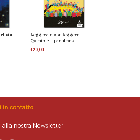
ellata
Leggere o non leggere –
Abbracci
Questo è il problema
€
22,00
€
20,00
 in contatto
ti alla nostra Newsletter