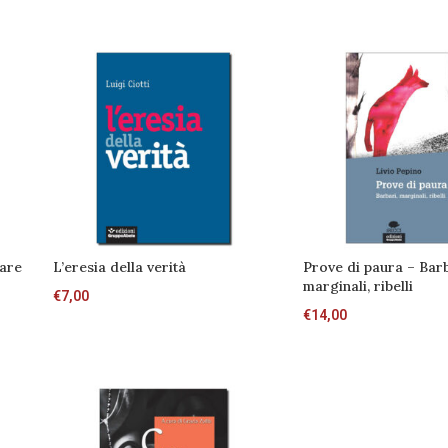
fare
L’eresia della verità
Prove di paura – Barb
marginali, ribelli
€
7,00
€
14,00