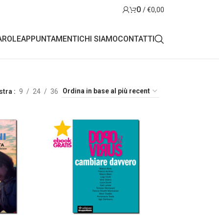
0
/
€
0,00
AROLE
APPUNTAMENTI
CHI SIAMO
CONTATTI
stra
9
24
36