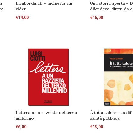
na
Insubordinati – Inchiesta sui
Una storia aperta – Di
ra
rider
difendere, diritti da 
€
14,00
€
15,00
Lettera a un razzista del terzo
È tutta salute – In dif
millennio
sanità pubblica
€
6,00
€
13,00