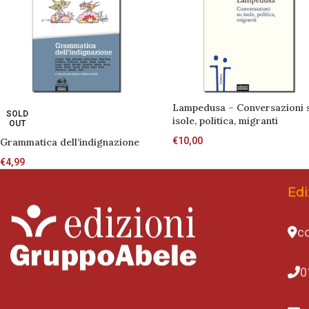
Lampedusa – Conversazioni 
SOLD
isole, politica, migranti
OUT
€
10,00
Grammatica dell’indignazione
€
4,99
Edi
co
0