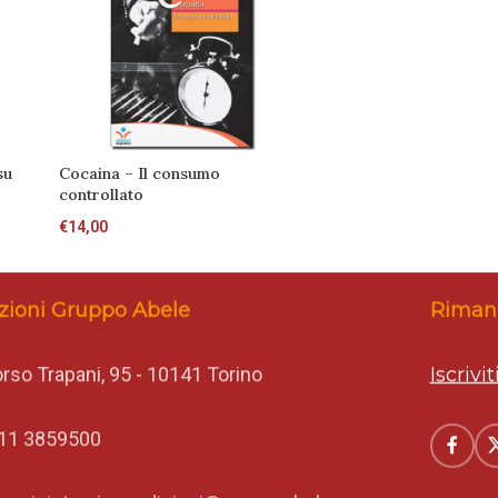
su
Cocaina – Il consumo
controllato
€
14,00
zioni Gruppo Abele
Rimani
rso Trapani, 95 - 10141 Torino
Iscrivi
11 3859500