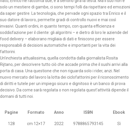
fiato, Enrico ne racconta due, e a sentirlo gira la testa. Ma il suo non è
solo un mestiere di gambe, ci sono tempi folli da rispettare ed emozioni
da saper gestire. La tecnologia, che pervade ogni spazio tra Enrico e il
suo datore di lavoro, permette gradi di controllo nuovi e mai così
invasivi. Quanti ordini, in quanto tempo, con quanta efficienza e
soddisfazione per il cliente: gli algoritmi – e dietro di loro le aziende del
food delivery – elaborano migliaia di dati e finiscono per essere
responsabili di decisioni automatiche e importanti per la vita dei
fattorini.
Un’inchiesta attualissima, quella condotta dalla giornalista Rosita
Rijtano, per descrivere tutto ciò che accade prima che il sushi arrivi alla
porta di casa. Una questione che non riguarda solo i rider, anzi. Nel
nuovo mercato del lavoro la lotta dei ciclofattorini per il riconoscimento
di diritti e tutele per un impiego sicuro e dignitoso è un banco di prova
decisivo. Da come sarà regolata o non regolata quest’attività dipende il
domani di tutti noi.
Pagine
Formato
Anno
ISBN
Ebook
128
cm 12×17
2022
9788865793145
Sì