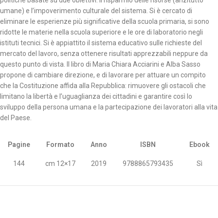
politiche basate su due obiettivi: il risparmio delle risorse (anzitutto
umane) e l’impoverimento culturale del sistema. Si è cercato di
eliminare le esperienze più significative della scuola primaria, si sono
ridotte le materie nella scuola superiore e le ore di laboratorio negli
istituti tecnici. Si è appiattito il sistema educativo sulle richieste del
mercato del lavoro, senza ottenere risultati apprezzabili neppure da
questo punto di vista. Il libro di Maria Chiara Acciarini e Alba Sasso
propone di cambiare direzione, e di lavorare per attuare un compito
che la Costituzione affida alla Repubblica: rimuovere gli ostacoli che
limitano la libertà e l’uguaglianza dei cittadini e garantire così lo
sviluppo della persona umana e la partecipazione dei lavoratori alla vita
del Paese.
Pagine
Formato
Anno
ISBN
Ebook
144
cm 12×17
2019
9788865793435
Sì