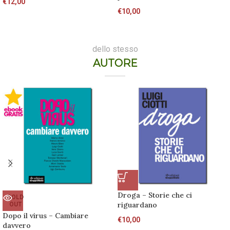
€
12,00
€
10,00
dello stesso
AUTORE
Droga – Storie che ci
SOLD
riguardano
OUT
Dopo il virus – Cambiare
€
10,00
davvero