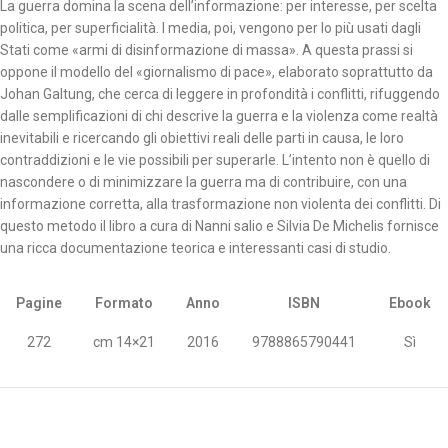
La guerra domina la scena dell’informazione: per interesse, per scelta
politica, per superficialità. I media, poi, vengono per lo più usati dagli
Stati come «armi di disinformazione di massa». A questa prassi si
oppone il modello del «giornalismo di pace», elaborato soprattutto da
Johan Galtung, che cerca di leggere in profondità i conflitti, rifuggendo
dalle semplificazioni di chi descrive la guerra e la violenza come realtà
inevitabili e ricercando gli obiettivi reali delle parti in causa, le loro
contraddizioni e le vie possibili per superarle. L’intento non è quello di
nascondere o di minimizzare la guerra ma di contribuire, con una
informazione corretta, alla trasformazione non violenta dei conflitti. Di
questo metodo il libro a cura di Nanni salio e Silvia De Michelis fornisce
una ricca documentazione teorica e interessanti casi di studio.
Pagine
Formato
Anno
ISBN
Ebook
272
cm 14×21
2016
9788865790441
Sì