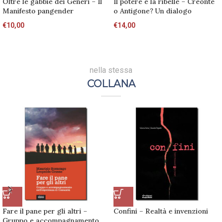
Oltre le gabbie dei Generi – Il
Il potere e la ribelle – Creonte
Manifesto pangender
o Antigone? Un dialogo
€
10,00
€
14,00
nella stessa
COLLANA
Fare il pane per gli altri –
Confini – Realtà e invenzioni
Gruppo e accompagnamento