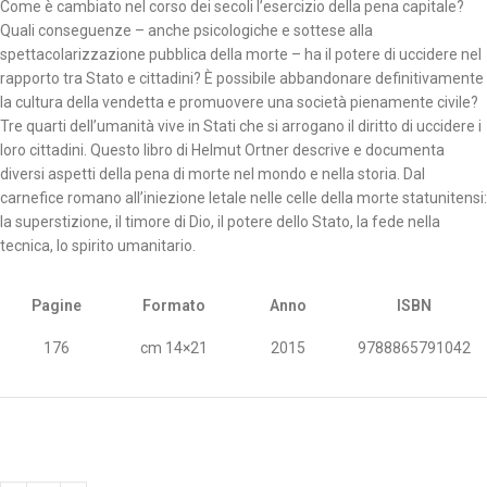
Come è cambiato nel corso dei secoli l’esercizio della pena capitale?
Quali conseguenze – anche psicologiche e sottese alla
spettacolarizzazione pubblica della morte – ha il potere di uccidere nel
rapporto tra Stato e cittadini? È possibile abbandonare definitivamente
la cultura della vendetta e promuovere una società pienamente civile?
Tre quarti dell’umanità vive in Stati che si arrogano il diritto di uccidere i
loro cittadini. Questo libro di Helmut Ortner descrive e documenta
diversi aspetti della pena di morte nel mondo e nella storia. Dal
carnefice romano all’iniezione letale nelle celle della morte statunitensi:
la superstizione, il timore di Dio, il potere dello Stato, la fede nella
tecnica, lo spirito umanitario.
Pagine
Formato
Anno
ISBN
176
cm 14×21
2015
9788865791042