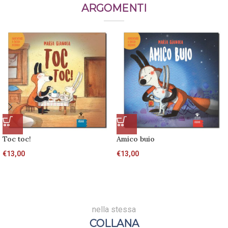
ARGOMENTI
Toc toc!
Amico buio
€
13,00
€
13,00
nella stessa
COLLANA