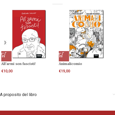
All’armi son fascisti!
Animalicomio
€
10,00
€
19,00
A proposito del libro