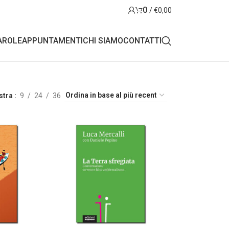
0
/
€
0,00
AROLE
APPUNTAMENTI
CHI SIAMO
CONTATTI
stra
9
24
36