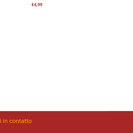
€
4,99
 in contatto