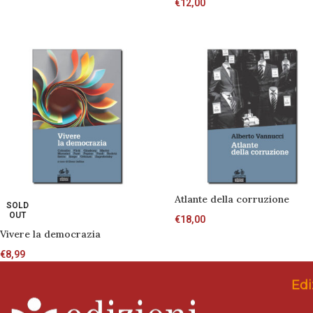
€
12,00
Atlante della corruzione
SOLD
OUT
€
18,00
Vivere la democrazia
€
8,99
Edi