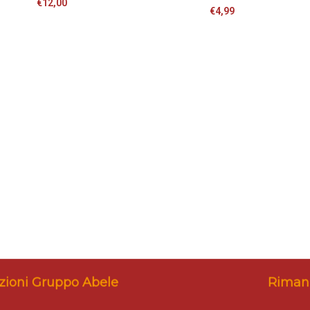
€
12,00
€
4,99
zioni Gruppo Abele
Rimani