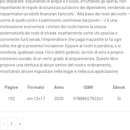
più disparate: inquinando le acque e il suolo, sfruttando gli operai, non
rispettando le regole di sicurezza sul lavoro dei dipendenti, vendendo ai
risparmiatori prodotti finanziari farlocchi… Alla base dei reati dei ricchi –
come di quelli contro il patrimonio commessi dai poveri – c’è una
motivazione economica. I crimini dei ricchi hanno la stessa
sistematicità dei reati di strada: esattamente come chi spaccia o
commette furti seriali, l’imprenditore che paga mazzette lo fa ogni
volta che gli si presenta l’occasione. Eppure ai ricchi si perdona, e si
condona, qualsiasi cosa. I loro delitti godono, se non di vero e proprio
consenso sociale, di un certo grado di acquiescenza. Questo libro
propone una rilettura di alcuni settori del nostro ordinamento,
mostrando alcune ingiustizie nella legge e nella sua applicazione.
Pagine
Formato
Anno
ISBN
Ebook
192
cm 12×17
2020
9788865792261
Sì