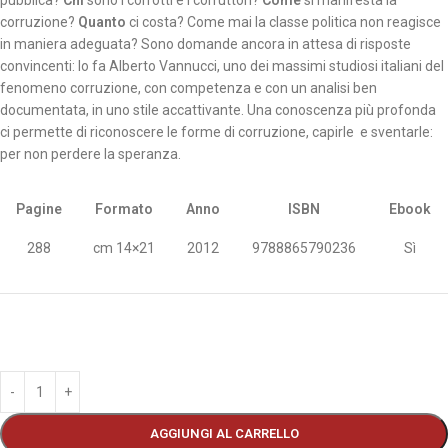
pubblica?
Chi
sono i corrotti e i corruttori?
Come
si manifesta la
corruzione?
Quanto
ci costa? Come mai la classe politica non reagisce
in maniera adeguata? Sono domande ancora in attesa di risposte
convincenti: lo fa Alberto Vannucci, uno dei massimi studiosi italiani del
fenomeno corruzione, con competenza e con un analisi ben
documentata, in uno stile accattivante. Una conoscenza più profonda
ci permette di riconoscere le forme di corruzione, capirle e sventarle:
per non perdere la speranza.
Pagine
Formato
Anno
ISBN
Ebook
288
cm 14×21
2012
9788865790236
Sì
AGGIUNGI AL CARRELLO