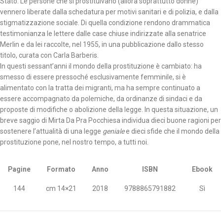
Stato. Le persone che si prostituivano (allora soprattutto donne)
vennero liberate dalla schedatura per motivi sanitari e di polizia, e dalla
stigmatizzazione sociale. Di quella condizione rendono drammatica
testimonianza le lettere dalle case chiuse indirizzate alla senatrice
Merlin e da lei raccolte, nel 1955, in una pubblicazione dallo stesso
titolo, curata con Carla Barberis.
In questi sessant’anni il mondo della prostituzione è cambiato: ha
smesso di essere pressoché esclusivamente femminile, si è
alimentato con la tratta dei migranti, ma ha sempre continuato a
essere accompagnato da polemiche, da ordinanze di sindaci e da
proposte di modifiche o abolizione della legge. In questa situazione, un
breve saggio di Mirta Da Pra Pocchiesa individua dieci buone ragioni per
sostenere l’attualità di una legge
geniale
e dieci sfide che il mondo della
prostituzione pone, nel nostro tempo, a tutti noi.
Pagine
Formato
Anno
ISBN
Ebook
144
cm 14×21
2018
9788865791882
Sì