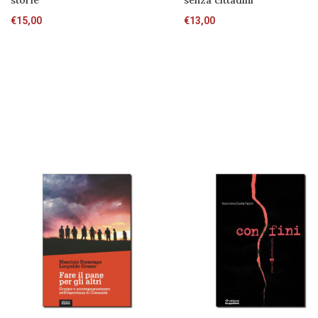
storie
senza cittadini
€
15,00
€
13,00