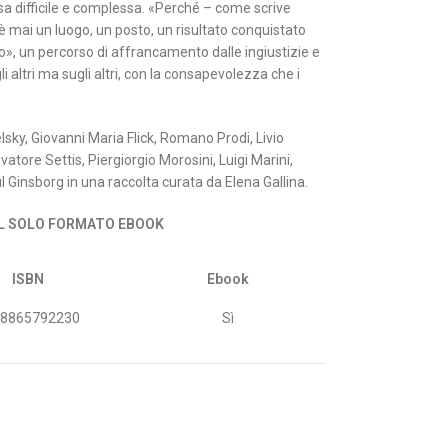
sa difficile e complessa. «Perché – come scrive
mai un luogo, un posto, un risultato conquistato
uo», un percorso di affrancamento dalle ingiustizie e
gli altri ma sugli altri, con la consapevolezza che i
lsky, Giovanni Maria Flick, Romano Prodi, Livio
atore Settis, Piergiorgio Morosini, Luigi Marini,
insborg in una raccolta curata da Elena Gallina.
EL SOLO FORMATO EBOOK
ISBN
Ebook
88865792230
Sì