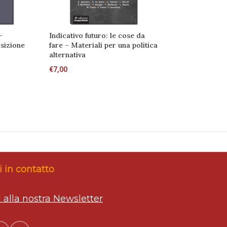
–
Indicativo futuro: le cose da
Cittadini senza p
sizione
fare – Materiali per una politica
senza cittadini
alternativa
€
13,00
€
7,00
 in contatto
ti alla nostra Newsletter