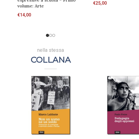
espressive a scuola – Primo
€
25,00
volume: Arte
€
14,00
nella stessa
COLLANA