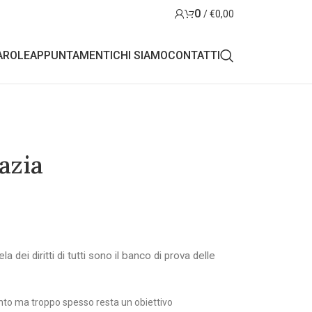
0
/
€
0,00
AROLE
APPUNTAMENTI
CHI SIAMO
CONTATTI
azia
a dei diritti di tutti sono il banco di prova delle
cento ma troppo spesso resta un obiettivo