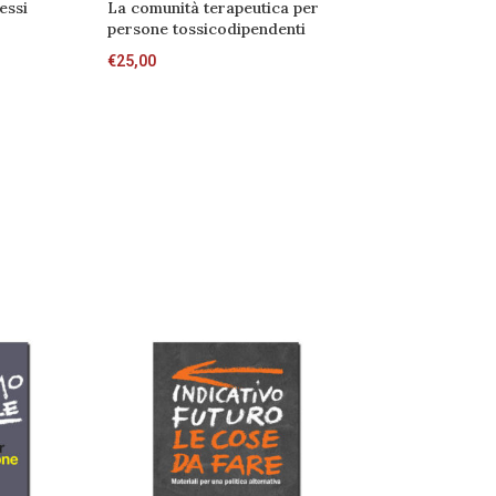
essi
La comunità terapeutica per
Camminare l’ant
persone tossicodipendenti
memoria come r
all’ordine delle
€
25,00
€
16,00