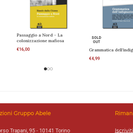
Passaggio a Nord – La
SOLD
colonizzazione mafiosa
OUT
€
16,00
Grammatica dell’indi
€
4,99
zioni Gruppo Abele
Rimani
rso Trapani, 95 - 10141 Torino
Iscrivi