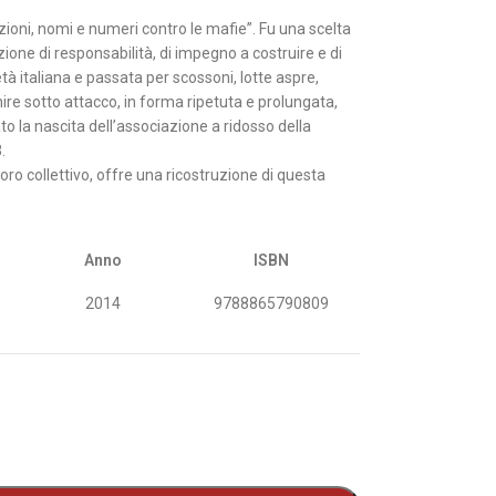
ioni, nomi e numeri contro le mafie”. Fu una scelta
nzione di responsabilità, di impegno a costruire e di
età italiana e passata per scossoni, lotte aspre,
inire sotto attacco, in forma ripetuta e prolungata,
ato la nascita dell’associazione a ridosso della
.
avoro collettivo, offre una ricostruzione di questa
Anno
ISBN
2014
9788865790809