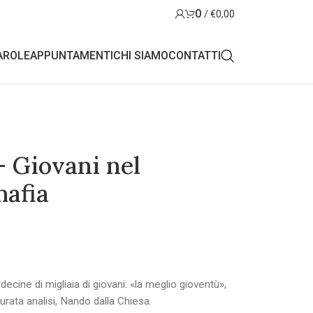
0
/
€
0,00
AROLE
APPUNTAMENTI
CHI SIAMO
CONTATTI
– Giovani nel
afia
decine di migliaia di giovani: «la meglio gioventù»,
curata analisi, Nando dalla Chiesa.