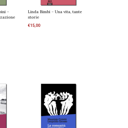
ini –
Linda Bimbi – Una vita, tante
Propaganda Eu
izzazione
storie
€
14,00
€
15,00