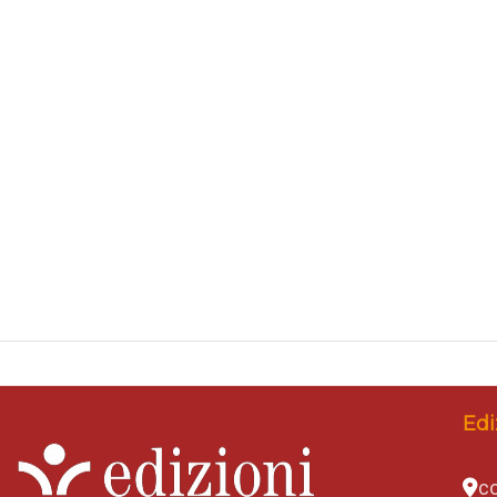
Edi
co