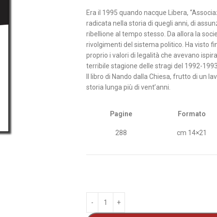
Era il 1995 quando nacque Libera, “Associaz
radicata nella storia di quegli anni, di assu
ribellione al tempo stesso. Da allora la soci
rivolgimenti del sistema politico. Ha visto f
proprio i valori di legalità che avevano ispir
terribile stagione delle stragi del 1992-1993
Il libro di Nando dalla Chiesa, frutto di un l
storia lunga più di vent’anni.
Pagine
Formato
288
cm 14×21