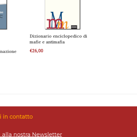
Dizionario enciclopedico di
mafie e antimafia
€
26,00
gnazione
 in contatto
ti alla nostra Newsletter