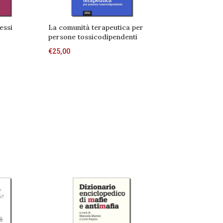
essi
La comunità terapeutica per
Camminare l’ant
persone tossicodipendenti
memoria come r
all’ordine delle
€
25,00
€
16,00